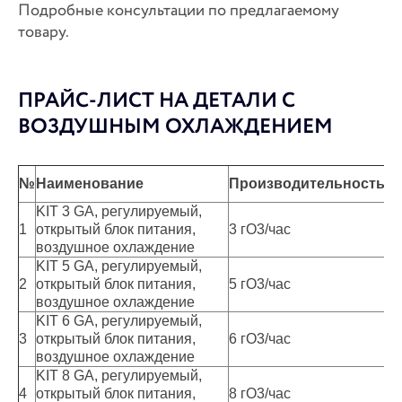
Подробные консультации по предлагаемому
товару.
ПРАЙС-ЛИСТ НА ДЕТАЛИ С
ВОЗДУШНЫМ ОХЛАЖДЕНИЕМ
С
№
Наименование
Производительность
(р
KIT 3 GA, регулируемый,
1
открытый блок питания,
3 гО3/час
17
воздушное охлаждение
KIT 5 GA, регулируемый,
2
открытый блок питания,
5 гО3/час
21
воздушное охлаждение
KIT 6 GA, регулируемый,
3
открытый блок питания,
6 гО3/час
23
воздушное охлаждение
KIT 8 GA, регулируемый,
4
открытый блок питания,
8 гО3/час
31