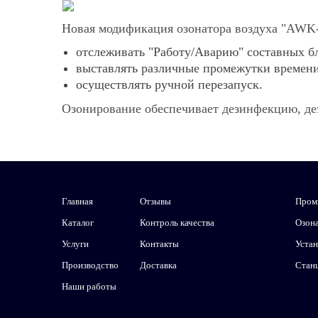
Новая модификация озонатора воздуха "AWK-
отслеживать "Работу/Аварию" составных б
выставлять различные промежутки времени
осуществлять ручной перезапуск.
Озонирование обеспечивает дезинфекцию, де
Главная
Отзывы
Пром
Каталог
Контроль качества
Озон
Услуги
Контакты
Уста
Производство
Доставка
Стан
Наши работы