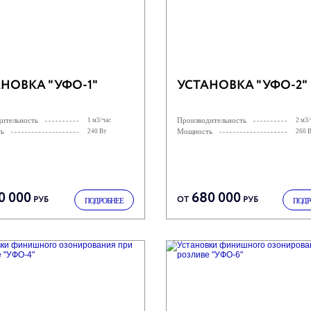
НОВКА "УФО-1"
УСТАНОВКА "УФО-2"
ительность
Производительность
1 м3/час
2 м3/
ь
Мощность
240 Вт
260 
0 000
680 000
РУБ
ОТ
РУБ
ПОДРОБНЕЕ
ПОДР