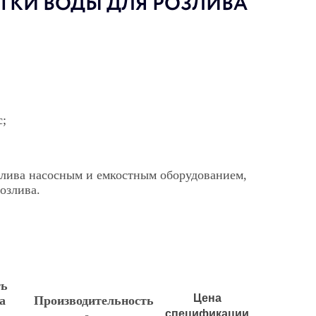
ТКИ ВОДЫ ДЛЯ РОЗЛИВА
с;
злива насосным и емкостным оборудованием,
озлива.
ь
Цена
а
Производительность
спецификации