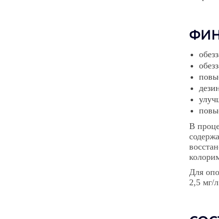
ФИН
обез
обезз
повы
дези
улучш
повы
В проце
содержа
восстан
колорим
Для опо
2,5 мг/л