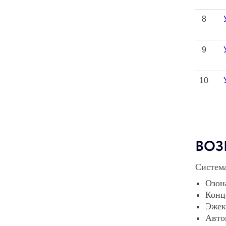
8
9
10
ВОЗ
Система
Озон
Конц
Эжек
Авто