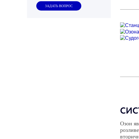
ЗАДАТЬ ВОПРОС
СИС
Озон я
розливе
вторичн