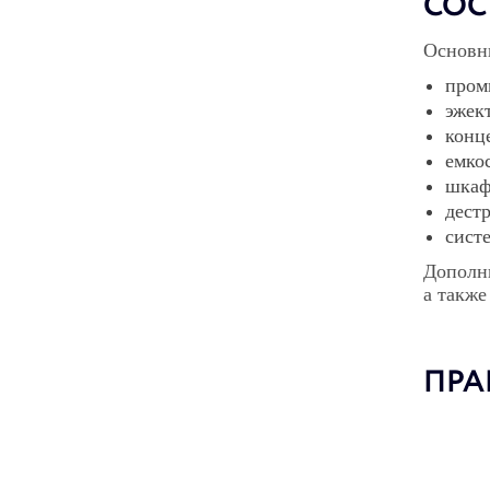
СОС
Основн
пром
эжек
конц
емко
шкаф
дестр
систе
Дополни
а также
ПРА