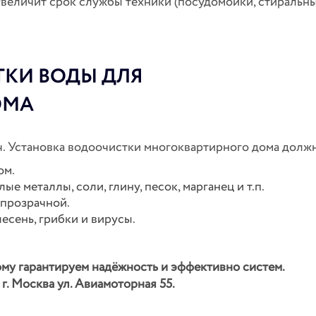
увеличит срок службы техники (посудомойки, стиральн
ТКИ ВОДЫ ДЛЯ
ОМА
. Установка водоочистки многоквартирного дома долж
ом.
е металлы, соли, глину, песок, марганец и т.п.
 прозрачной.
сень, грибки и вирусы.
му гарантируем надёжность и эффективно систем.
. Москва ул. Авиамоторная 55.