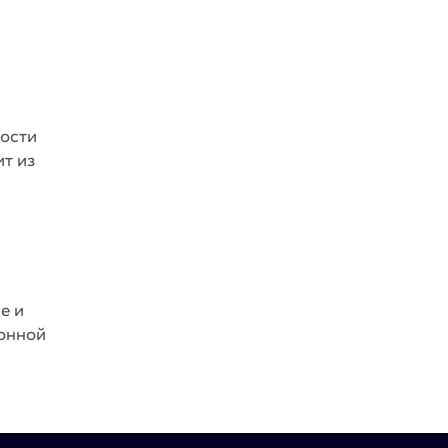
кости
ит из
е и
ронной